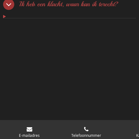
Ik heb een klacht, waar kan ik terecht?
E-mailadres
Telefoonnummer
K