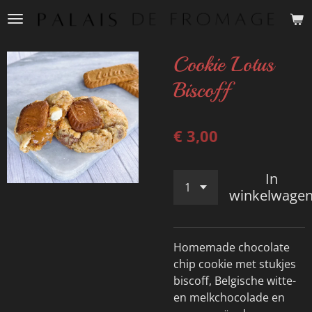
Ga
direct
naar
Cookie Lotus
de
hoofdinhoud
Biscoff
€ 3,00
In
winkelwage
Homemade chocolate
chip cookie met stukjes
biscoff, Belgische witte-
en melkchocolade en